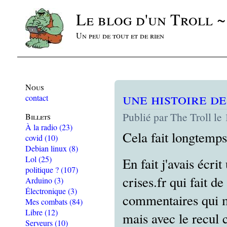
Le blog d'un Troll 
Un peu de tout et de rien
Nous
une histoire de
contact
Publié par The Troll le
Billets
À la radio
(23)
Cela fait longtemps 
covid
(10)
Debian linux
(8)
Lol
(25)
En fait j'avais écri
politique ?
(107)
crises.fr qui fait d
Arduino
(3)
Électronique
(3)
commentaires qui mo
Mes combats
(84)
Libre
(12)
mais avec le recul 
Serveurs
(10)