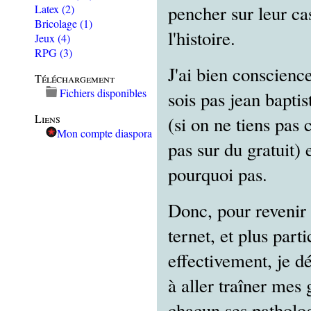
pencher sur leur cas
Latex
(2)
Bricolage
(1)
l'histoire.
Jeux
(4)
RPG
(3)
J'ai bien conscienc
Téléchargement
Fichiers disponibles
sois pas jean baptis
Liens
(si on ne tiens pas
Mon compte diaspora
pas sur du gratuit)
pourquoi pas.
Donc, pour revenir 
ternet, et plus part
effectivement, je 
à aller traîner mes 
chacun ses patholog