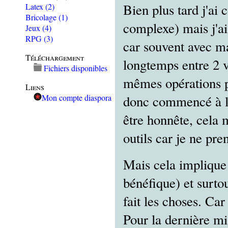
Bien plus tard j'ai
Latex
(2)
Bricolage
(1)
complexe) mais j'ai
Jeux
(4)
RPG
(3)
car souvent avec ma
Téléchargement
longtemps entre 2 va
Fichiers disponibles
mêmes opérations po
Liens
Mon compte diaspora
donc commencé à le
être honnête, cela m
outils car je ne pre
Mais cela implique 
bénéfique) et surt
fait les choses. Car 
Pour la dernière mi