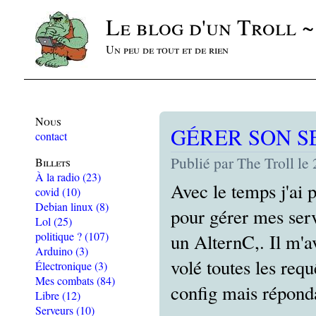
Le blog d'un Troll 
Un peu de tout et de rien
Nous
GÉRER SON S
contact
Publié par The Troll le
Billets
À la radio
(23)
Avec le temps j'ai p
covid
(10)
Debian linux
(8)
pour gérer mes serve
Lol
(25)
politique ?
(107)
un AlternC,. Il m'a
Arduino
(3)
volé toutes les requ
Électronique
(3)
Mes combats
(84)
config mais répond
Libre
(12)
Serveurs
(10)