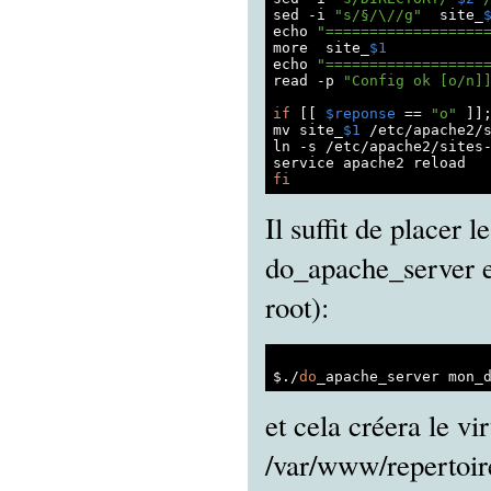
sed -i 
"s/§/\//g"
  site_
echo
"==================
more  site_
$1
echo
"==================
read
 -p 
"Config ok [o/n]
if
 [[ 
$reponse
 == 
"o"
 ]]
mv site_
$1
 /etc/apache2/
ln 
-s
 /etc/apache2/sites
fi
Il suffit de placer 
do_apache_server exé
root):
$./
do
et cela créera le vi
/var/www/repertoire