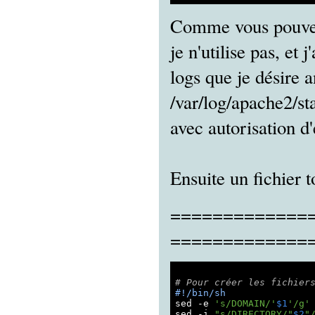
Comme vous pouvez l
je n'utilise pas, et 
logs que je désire a
/var/log/apache2/sta
avec autorisation d
Ensuite un fichier t
============== 
=============
# Pour créer les fichier
#!/bin/sh
sed 
-e
's/DOMAIN/'
$1
'/g'
sed -i 
"s/DIRECTORY/"
$2
"