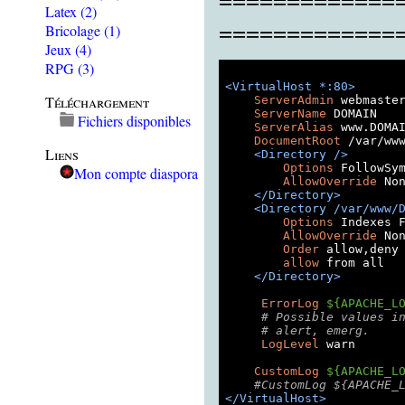
Latex
(2)
=============
Bricolage
(1)
Jeux
(4)
RPG
(3)
<VirtualHost *:80>
Téléchargement
ServerAdmin
 webmaster
ServerName
 DOMAIN

Fichiers disponibles
ServerAlias
 www.DOMAI
DocumentRoot
 /var/www
Liens
<Directory />
Options
 FollowSym
Mon compte diaspora
AllowOverride
 Non
</Directory>
<Directory /var/www/
Options
 Indexes F
AllowOverride
 Non
Order
 allow,deny

allow
 from 
all
</Directory>
ErrorLog
${APACHE_L
# Possible values i
# alert, emerg.
LogLevel
 warn

CustomLog
${APACHE_L
#CustomLog ${APACHE_
</VirtualHost>