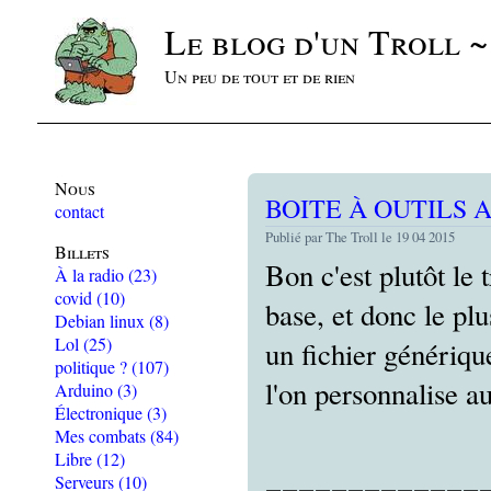
Le blog d'un Troll 
Un peu de tout et de rien
Nous
BOITE À OUTILS 
contact
Publié par The Troll le 19 04 2015
Billets
Bon c'est plutôt le t
À la radio
(23)
covid
(10)
base, et donc le plu
Debian linux
(8)
Lol
(25)
un fichier génériqu
politique ?
(107)
l'on personnalise a
Arduino
(3)
Électronique
(3)
Mes combats
(84)
Libre
(12)
Serveurs
(10)
============== d