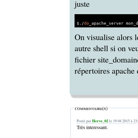
juste
$./
do
On visualise alors l
autre shell si on ve
fichier site_domain
répertoires apache 
commentaire(s)
Posté par
Herve_02
le 19 04 2015 à 23
Très interessant.